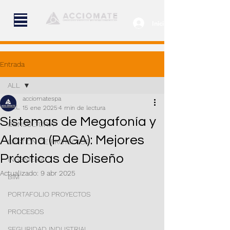
Iniciar sesión
Entrada
ALL
acciomatespa
ALL
15 ene 2025
4 min de lectura
Sistemas de Megafonía y
CONSULTORÍA
Alarma (PAGA): Mejores
GESTIÓN DE PROYECTOS
Prácticas de Diseño
INGENIERÍA
Actualizado:
9 abr 2025
BIM
PORTAFOLIO PROYECTOS
PROCESOS
SEGURIDAD INDUSTRIAL