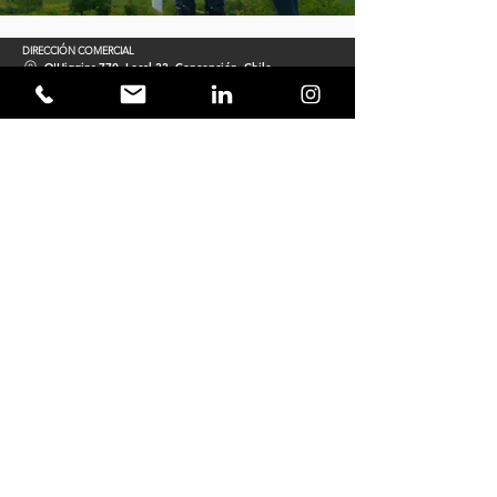
DIRECCIÓN COMERCIAL
O'Higgins 770, Local 33, Concepción, Chile
TELÉFONO / FAX
(+56)413354785
CORREO ELECTRÓNICO
contacto@acciomate.com
SITIO WEB
www.acciomate.com
REDES SOCIALES
VISITANTES
ACCIOMATE Ingeniería & Proyectos es
líder en servicios de consultoría e
ingeniería para las industrias y el sector
minero. Con un enfoque en innovación,
tecnología y calidad, generamos un
impacto positivo y duradero en el negocio
de nuestros clientes.
Suscribirse
Política de Calidad
Política de Seguridad de la Información & Tecnologías
Política de Prevención de Riesgos
Política de Alcohol & Drogas
Política de Sustentabilidad & Medio Ambiente
Código de Ética
Todos los Derechos Reservados Acciomate SpA 2024.