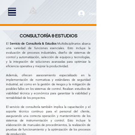
Iniciar sesión
CONSULTORÍA & ESTUDIOS
El
Servicio de Consultoría & Estudios
Multidisciplinarios abarca
una variedad de funciones esenciales. Esto incluye la
evaluación de procesos industriales, diseño de sistemas de
control y automatización, selección de equipos y tecnologías,
y la integración de soluciones avanzadas para optimizar la
eficiencia operativa y mejorar la productividad.
Además, ofrecen asesoramiento especializado en la
implementación de normativas y estándares de seguridad
industrial, así como en la gestión de riesgos y la mitigación de
posibles fallos en los sistemas de control. Realizan estudios de
viabilidad técnica y económica para garantizar la viabilidad y
rentabilidad de los proyectos.
El servicio de consultoría también implica la capacitación y el
soporte técnico continuo para el personal del cliente,
asegurando una correcta operación y mantenimiento de los
sistemas de instrumentación y control. Esto incluye la
elaboración de manuales de procedimientos, la realización de
pruebas de funcionamiento y la optimización de los procesos
de producción.