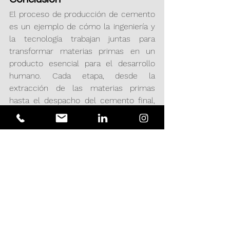
El proceso de producción de cemento 
es un ejemplo de cómo la ingeniería y 
la tecnología trabajan juntas para 
transformar materias primas en un 
producto esencial para el desarrollo 
humano. Cada etapa, desde la 
extracción de las materias primas 
hasta el despacho del cemento final, 
requiere precisión, control de calidad y 
un enfoque en la sostenibilidad.
En Acciomate Ingeniería & Proyectos, 
entendemos la importancia de este 
material en la construcción de un 
futuro más sólido y sostenible. Por 
ello, ofrecemos servicios de ingeniería 
y proyectos que brindan soluciones 
innovadoras para optimizar procesos, 