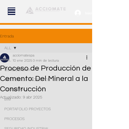
Iniciar sesión
Entrada
ALL
acciomatespa
ALL
10 ene 2025
3 min de lectura
Proceso de Producción de
CONSULTORÍA
Cemento: Del Mineral a la
GESTIÓN DE PROYECTOS
Construcción
INGENIERÍA
Actualizado:
9 abr 2025
BIM
PORTAFOLIO PROYECTOS
PROCESOS
SEGURIDAD INDUSTRIAL