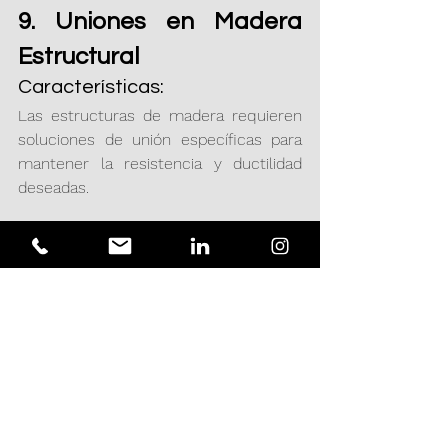
9. Uniones en Madera 
Estructural
Características:
Las estructuras de madera requieren 
soluciones de unión específicas para 
mantener la resistencia y ductilidad 
deseadas.
Tipos:
Clavos y tornillos estructurales.
Conectores metálicos (pernos, 
chapas, escuadras).
Uniones tipo “diente de sierra” o 
finger joint en laminados.
Aplicaciones:
Viviendas y estructuras de madera 