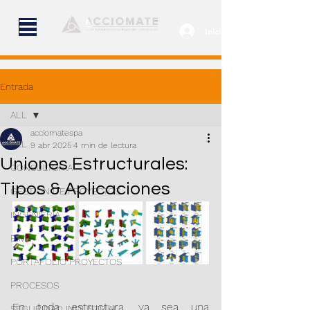
Iniciar sesión
Entrada
ALL
acciomatespa
ALL
9 abr 2025
4 min de lectura
Uniones Estructurales:
CONSULTORÍA
Tipos & Aplicaciones
GESTIÓN DE PROYECTOS
INGENIERÍA
BIM
PORTAFOLIO PROYECTOS
PROCESOS
En toda estructura, ya sea una 
SEGURIDAD INDUSTRIAL